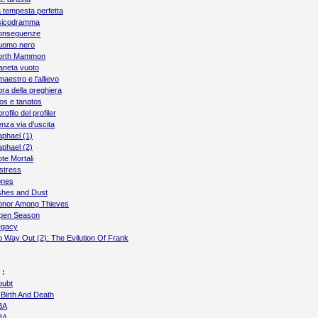
 tempesta perfetta
sicodramma
onseguenze
uomo nero
orth Mammon
aneta vuoto
 maestro e l'allievo
ora della preghiera
os e tanatos
 profilo del profiler
nza via d'uscita
phael (1)
phael (2)
te Mortali
stress
ones
shes and Dust
onor Among Thieves
pen Season
egacy
 Way Out (2): The Evilution Of Frank
 :
oubt
 Birth And Death
BA
BA