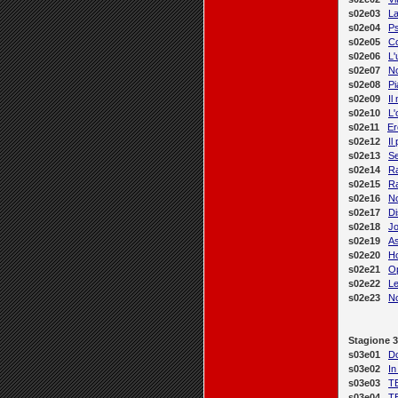
s02e03
La
s02e04
P
s02e05
C
s02e06
L'
s02e07
N
s02e08
Pi
s02e09
Il
s02e10
L'
s02e11
Er
s02e12
Il
s02e13
Se
s02e14
Ra
s02e15
Ra
s02e16
No
s02e17
Di
s02e18
J
s02e19
A
s02e20
H
s02e21
O
s02e22
L
s02e23
No
Stagione 3
s03e01
D
s03e02
In
s03e03
T
s03e04
T