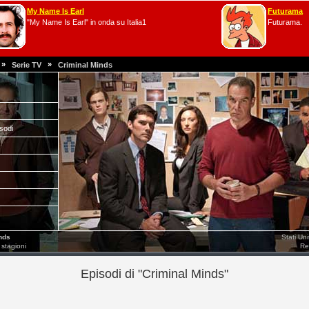
My Name Is Earl
Futurama
"My Name Is Earl" in onda su Italia1
Futurama.
»
»
Serie TV
Criminal Minds
isodi
nds
Stati Un
 stagioni
Re
Episodi di "Criminal Minds"