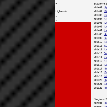
1
Stagione 1
1
s01e01
Il
Highlander
s01e02
P
s01e03
Sc
1
s01e04
G
1
s01e05
D
s01e06
L'
s01e07
La
s01e08
As
s01e09
In
s01e10
Ne
s01e11
Se
s01e12
Un
s01e13
Ve
s01e14
Ca
s01e15
Qu
s01e16
La
s01e17
Il
s01e18
Bu
s01e19
M
s01e20
Il
s01e21
Se
s01e22
Il
Stagione 2
s02e01
Il
s02e02
Vi