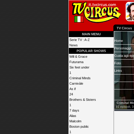
TV Circus
MAIN MENU
Serie TV : A-Z
Home
News
Personaggi
POPULAR SHOWS
Guida agli ep
Will & Grace
Futurama
Foto
Six feet under
Links
1
Criminal Minds
Carnivàle
As if
24
Brothers & Sisters
Criminal Mi
1
51 episodi, 3
7 days
Alias
Malcolm
Boston public
1