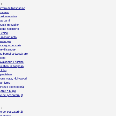
 :
 profilo dell'assassino
iromane
arica emotiva
uardami!
oppia immagine
uomo nel mirino
 volpe
sassino nato
 ostaggio
l segno del male
te di sangue
a bambina da salvare
leno
valcando il fulmine
estioni in sospeso
 tribù
 giustiziere
ona notte, Hollywood
achismo
 prezzo dell'infedeltà
greti e bugie
 re dei pescatori (1)
 :
 re dei pescatori (2)
te all'asta