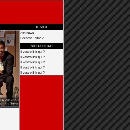
IL SITO
Site news
Become Editor ?
SITI AFFILIATI
Il vostro link qui ?
Il vostro link qui ?
Il vostro link qui ?
Il vostro link qui ?
Il vostro link qui ?
iti (2005-????)
turning Series