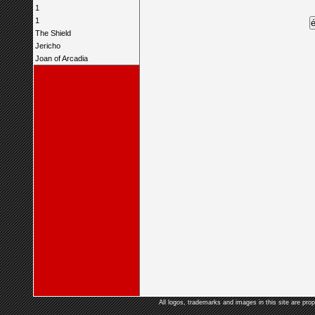
1
1
The Shield
Jericho
Joan of Arcadia
All logos, trademarks and images in this site are prop