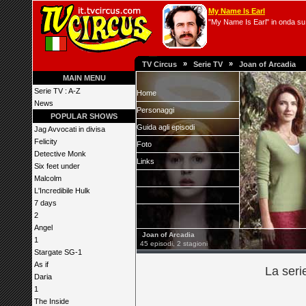
My Name Is Earl
"My Name Is Earl" in onda su 
»
»
TV Circus
Serie TV
Joan of Arcadia
MAIN MENU
Serie TV : A-Z
Home
News
Personaggi
POPULAR SHOWS
Guida agli episodi
Jag Avvocati in divisa
Felicity
Foto
Detective Monk
Links
Six feet under
Malcolm
L'Incredibile Hulk
7 days
2
Angel
Joan of Arcadia
1
45 episodi, 2 stagioni
Stargate SG-1
As if
La seri
Daria
1
The Inside