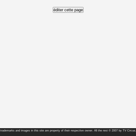
, trademarks and images in this site are property of their respective owner. All the rest © 2007 by TV Circus.