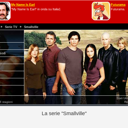
My Name Is Earl
Futurama
"My Name Is Earl" in onda su Italia1
Futurama.
»
»
Serie TV
Smallville
isodi
Stati Un
6 stagioni
Re
La serie "Smallville"