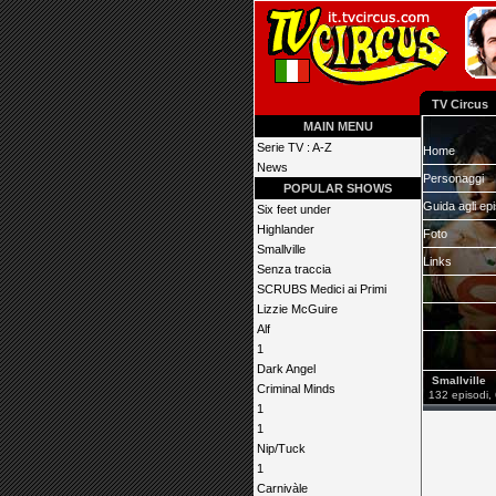
TV Circus
MAIN MENU
Serie TV : A-Z
Home
News
Personaggi
POPULAR SHOWS
Guida agli ep
Six feet under
Highlander
Foto
Smallville
Links
Senza traccia
SCRUBS Medici ai Primi
Lizzie McGuire
Alf
1
Dark Angel
Smallville
Criminal Minds
132 episodi, 
1
1
Nip/Tuck
1
Carnivàle