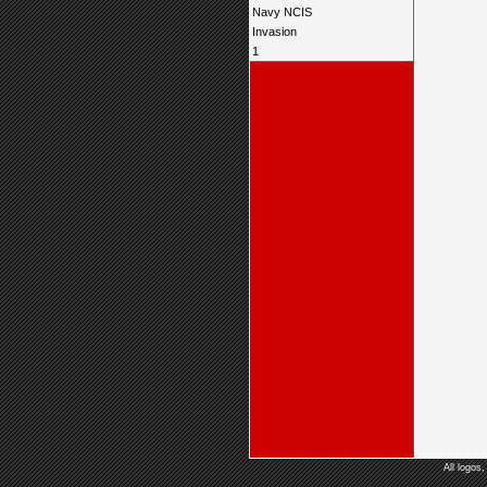
Navy NCIS
Invasion
1
All logos