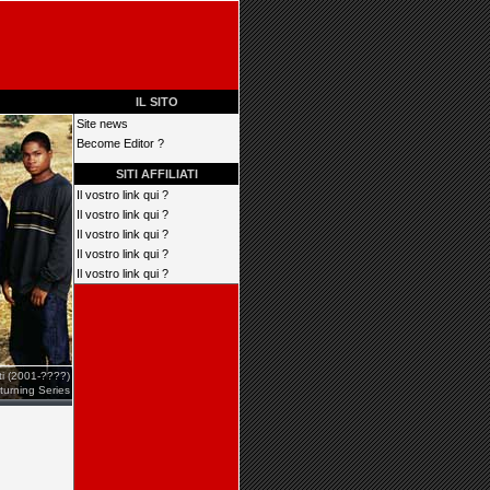
IL SITO
Site news
Become Editor ?
SITI AFFILIATI
Il vostro link qui ?
Il vostro link qui ?
Il vostro link qui ?
Il vostro link qui ?
Il vostro link qui ?
iti (2001-????)
turning Series