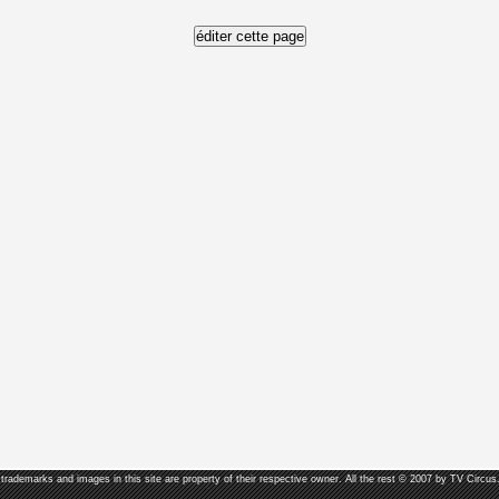
, trademarks and images in this site are property of their respective owner. All the rest © 2007 by TV Circus.