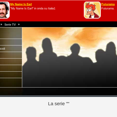
My Name Is Earl
Futurama
"My Name Is Earl" in onda su Italia1
Futurama.
»
»
Serie TV
isodi
La serie ""