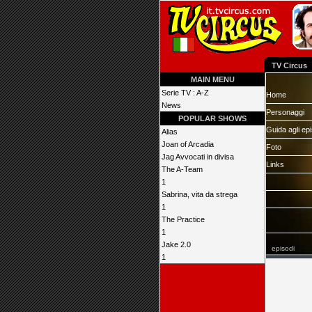
TV Circus
MAIN MENU
Serie TV : A-Z
Home
News
Personaggi
POPULAR SHOWS
Guida agli ep
Alias
Joan of Arcadia
Foto
Jag Avvocati in divisa
Links
The A-Team
1
Sabrina, vita da strega
1
The Practice
1
Jake 2.0
episodi
1