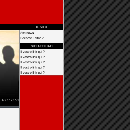
IL SITO
Site news
Become Editor ?
SITI AFFILIATI
Il vostro link qui ?
Il vostro link qui ?
Il vostro link qui ?
Il vostro link qui ?
Il vostro link qui ?
(????-????)