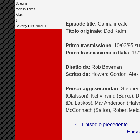
Streghe
Men in Trees
Alias
1
Episode title:
Calma irreale
Beverly Hills, 90210
Titolo originale:
Dod Kalm
Prima trasmissione:
10/03/95 s
Prima trasmissione in Italia:
19/1
Diretto da:
Rob Bowman
Scritto da:
Howard Gordon, Alex
Personaggi secondari:
Stephen 
(Olafsson), Kelly Irving (Burke), 
(Dr. Laskos), Mar Anderson (Halve
McConnach (Sailor), Robert Metca
<-- Episodio precedente --
Episo