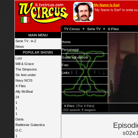
My Name Is Earl
"My Name Is Earl" in onda su 
»
»
TV Circus
Serie TV
X-Files
MAIN MENU
Serie TV : A-Z
Home
News
Personaggi
POPULAR SHOWS
Guida agli episodi
Lost
Will & Grace
Foto
The Simpsons
Links
Six feet under
Navy NCIS
X-Files
Ally McBeal
24
1
X-Files
[The X-Files]
1
202 episodi, 9 stagioni
1
Daria
Episodi
Battlestar Galactica
O.C.
s02e1
1