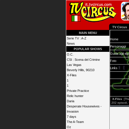
TV Circus
MAIN MENU
Serie TV : A-Z
Home
News
Personaggi
POPULAR SHOWS
Guida agli ep
O.C.
CSI : Scena del Crimine
Foto
Las Vegas
Links
Beverly Hills, 90210
X-Files
1
1
Private Practice
Relic hunter
X-Files
[The
Daria
202 episodi, 
Desperate Housewives -
Invasion
7 days
The A-Team
Oz