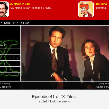
My Name Is Earl
Futurama
"My Name Is Earl" in onda su Italia1
Futurama.
»
»
Serie TV
X-Files
isodi
 X-Files]
Stati Un
9 stagioni
Canceled/
Episodio 41 di "X-Files"
s02e17 L'ultimo alieno