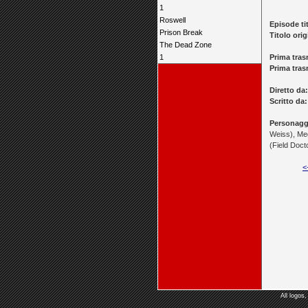
1
Roswell
Episode tit
Prison Break
Titolo orig
The Dead Zone
1
Prima tras
Prima trasm
Diretto da:
Scritto da:
Personagg
Weiss), Meg
(Field Doct
<
All logos