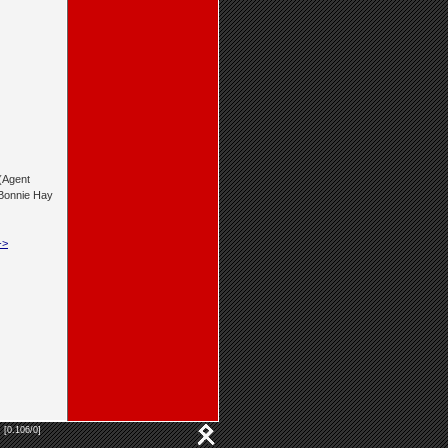
(Agent
 Bonnie Hay
->
 [0.106/0]