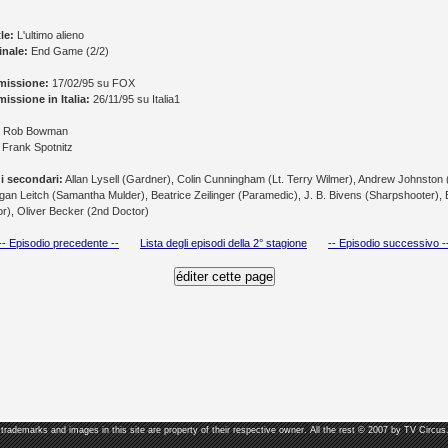
le:
L'ultimo alieno
inale:
End Game (2/2)
missione:
17/02/95 su FOX
issione in Italia:
26/11/95 su Italia1
Rob Bowman
Frank Spotnitz
i secondari:
Allan Lysell (Gardner), Colin Cunningham (Lt. Terry Wilmer), Andrew Johnston 
an Leitch (Samantha Mulder), Beatrice Zeilinger (Paramedic), J. B. Bivens (Sharpshooter),
or), Oliver Becker (2nd Doctor)
-- Episodio precedente --
Lista degli episodi della 2° stagione
-- Episodio successivo -
, trademarks and images in this site are property of their respective owner. All the rest © 2007 by TV Circus.