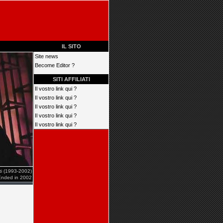
IL SITO
Site news
Become Editor ?
SITI AFFILIATI
Il vostro link qui ?
Il vostro link qui ?
Il vostro link qui ?
Il vostro link qui ?
Il vostro link qui ?
iti (1993-2002)
Ended in 2002