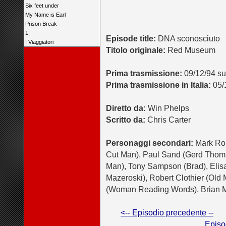
Six feet under
My Name is Earl
Prison Break
1
Episode title:
DNA sconosciuto
I Viaggiatori
Titolo originale:
Red Museum
Prima trasmissione:
09/12/94 s
Prima trasmissione in Italia:
05/1
Diretto da:
Win Phelps
Scritto da:
Chris Carter
Personaggi secondari:
Mark Rol
Cut Man), Paul Sand (Gerd Thomas
Man), Tony Sampson (Brad), Elisa
Mazeroski), Robert Clothier (Old
(Woman Reading Words), Brian M
<-- Episodio precedente --
Episo