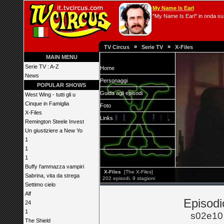
My Name Is Earl
"My Name Is Earl" in onda su 
»
»
TV Circus
Serie TV
X-Files
MAIN MENU
Serie TV : A-Z
Home
News
Personaggi
POPULAR SHOWS
Guida agli episodi
West Wing - tutti gli u
Cinque in Famiglia
Foto
X-Files
Links
Remington Steele Invest
Un giustiziere a New Yo
1
1
1
Buffy l'ammazza vampiri
X-Files
[The X-Files]
Sabrina, vita da strega
202 episodi, 9 stagioni
Settimo cielo
Alf
Episodi
24
1
s02e10
The Shield