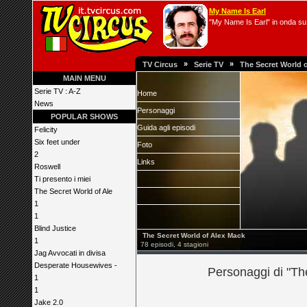
My Name Is Earl
"My Name Is Earl" in onda su 
»
»
TV Circus
Serie TV
The Secret World 
MAIN MENU
Serie TV : A-Z
Home
News
Personaggi
POPULAR SHOWS
Guida agli episodi
Felicity
Six feet under
Foto
2
Links
Roswell
Ti presento i miei
The Secret World of Ale
1
1
Blind Justice
The Secret World of Alex Mack
1
78 episodi, 4 stagioni
Jag Avvocati in divisa
Desperate Housewives -
Personaggi di "Th
1
1
Jake 2.0