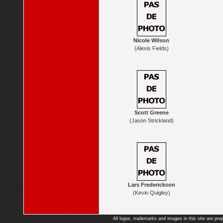
Nicole Wilson
(Alexis Fields)
Scott Greene
(Jason Strickland)
Lars Frederickson
(Kevin Quigley)
All logos, trademarks and images in this site are prop