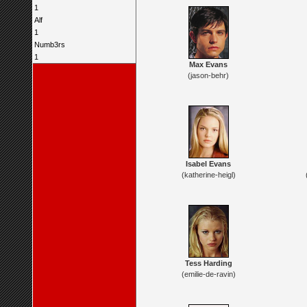
1
Alf
1
Numb3rs
1
Max Evans
(jason-behr)
Isabel Evans
(katherine-heigl)
Tess Harding
(emilie-de-ravin)