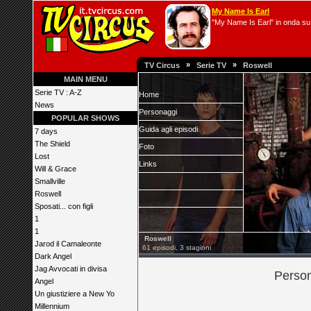
My Name Is Earl
"My Name Is Earl" in onda su 
»
»
TV Circus
Serie TV
Roswell
MAIN MENU
Serie TV : A-Z
Home
News
Personaggi
POPULAR SHOWS
Guida agli episodi
7 days
The Shield
Foto
Lost
Links
Will & Grace
Smallville
Roswell
Sposati... con figli
1
1
Roswell
Jarod il Camaleonte
61 episodi, 3 stagioni
Dark Angel
Jag Avvocati in divisa
Person
Angel
Un giustiziere a New Yo
Millennium