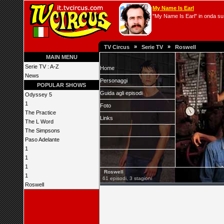
My Name Is Earl
"My Name Is Earl" in onda su 
»
»
TV Circus
Serie TV
Roswell
MAIN MENU
Serie TV : A-Z
Home
News
Personaggi
POPULAR SHOWS
Guida agli episodi
Odyssey 5
1
Foto
The Practice
Links
The L Word
The Simpsons
Paso Adelante
1
1
1
Roswell
1
61 episodi, 3 stagioni
Roswell