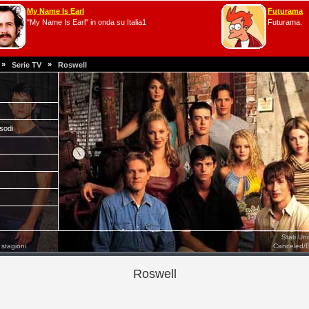
My Name Is Earl
Futurama
"My Name Is Earl" in onda su Italia1
Futurama.
»
»
Serie TV
Roswell
isodi
Stati Un
 stagioni
Canceled/
Roswell