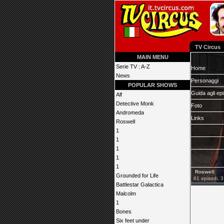
TV Circus
MAIN MENU
Serie TV : A-Z
Home
News
Personaggi
POPULAR SHOWS
Guida agli ep
Alf
Detective Monk
Foto
Andromeda
Links
Roswell
1
1
1
1
1
Roswell
Grounded for Life
61 episodi, 3
Battlestar Galactica
Malcolm
1
Bones
Six feet under