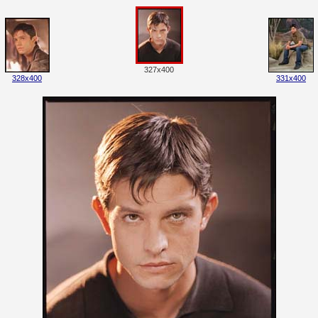
327x400
328x400
331x400