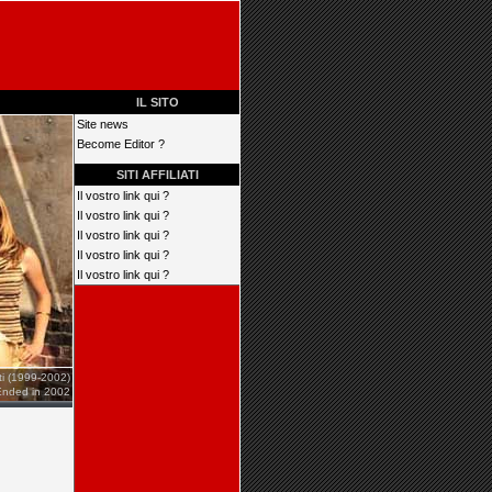
IL SITO
Site news
Become Editor ?
SITI AFFILIATI
Il vostro link qui ?
Il vostro link qui ?
Il vostro link qui ?
Il vostro link qui ?
Il vostro link qui ?
iti (1999-2002)
Ended in 2002