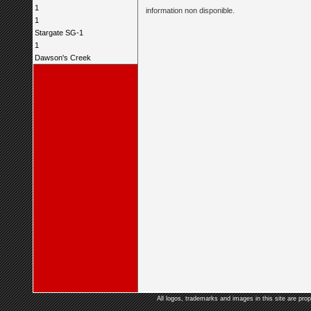
1
information non disponible.
1
Stargate SG-1
1
Dawson's Creek
All logos, trademarks and images in this site are prop