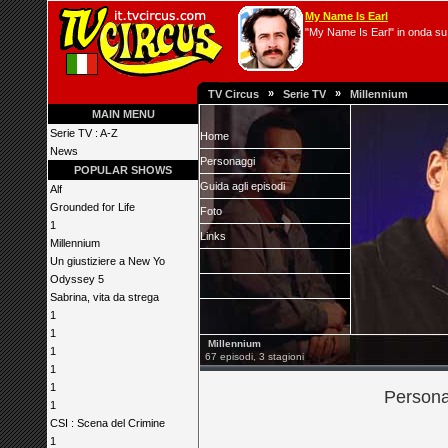
My Name Is Earl
"My Name Is Earl" in onda su 
»
»
TV Circus
Serie TV
Millennium
MAIN MENU
Serie TV : A-Z
Home
News
Personaggi
POPULAR SHOWS
Guida agli episodi
Alf
Grounded for Life
Foto
1
Links
Millennium
Un giustiziere a New Yo
Odyssey 5
Sabrina, vita da strega
1
1
Millennium
1
67 episodi, 3 stagioni
1
1
Persona
1
CSI : Scena del Crimine
1