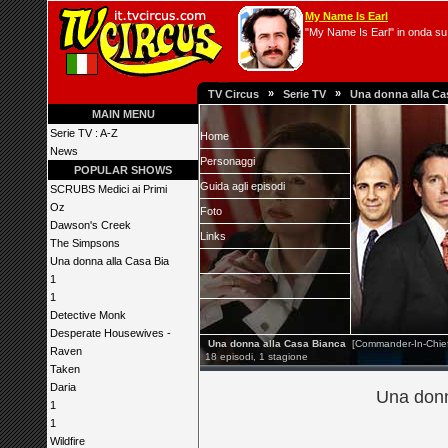
My Name Is Earl
"My Name Is Earl" in onda su 
»
»
TV Circus
Serie TV
Una donna alla Ca
MAIN MENU
Serie TV : A-Z
Home
News
Personaggi
POPULAR SHOWS
Guida agli episodi
SCRUBS Medici ai Primi
Oz
Foto
Dawson's Creek
Links
The Simpsons
Una donna alla Casa Bia
1
1
Detective Monk
Desperate Housewives -
Una donna alla Casa Bianca
[Commander-In-Chief
Raven
18 episodi, 1 stagione
Taken
Daria
Una donn
1
1
Wildfire