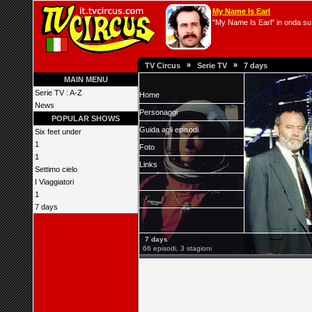
My Name Is Earl
"My Name Is Earl" in onda su 
»
»
TV Circus
Serie TV
7 days
MAIN MENU
Serie TV : A-Z
Home
News
Personaggi
POPULAR SHOWS
Guida agli episodi
Six feet under
1
Foto
1
Links
Settimo cielo
I Viaggiatori
1
7 days
7 days
66 episodi, 3 stagioni