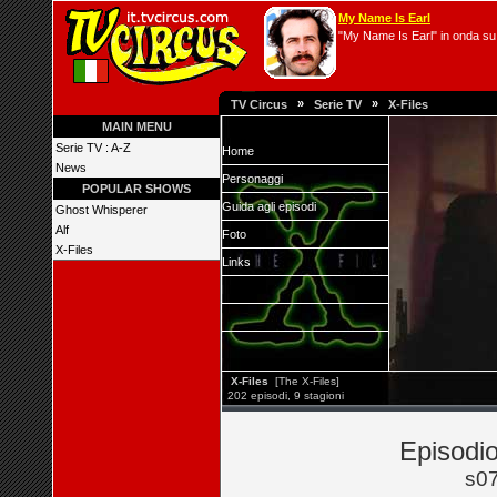
My Name Is Earl
"My Name Is Earl" in onda su 
»
»
TV Circus
Serie TV
X-Files
MAIN MENU
Serie TV : A-Z
Home
News
Personaggi
POPULAR SHOWS
Guida agli episodi
Ghost Whisperer
Alf
Foto
X-Files
Links
X-Files
[The X-Files]
202 episodi, 9 stagioni
Episodio
s0