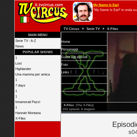
My Name Is Earl
"My Name Is Earl" in onda su 
»
»
TV Circus
Serie TV
X-Files
MAIN MENU
Serie TV : A-Z
Home
News
Personaggi
POPULAR SHOWS
Guida agli episodi
1
Lost
Foto
Highlander
Links
Una mamma per amica
1
7 days
1
1
Innamorati Pazzi
X-Files
[The X-Files]
1
202 episodi, 9 stagioni
Hannah Montana
X-Files
Episodi
s0