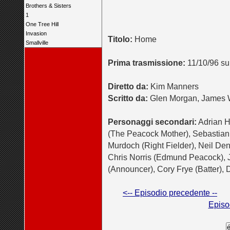
Brothers & Sisters
1
One Tree Hill
Invasion
Titolo:
Home
Smallville
Prima trasmissione:
11/10/96 s
Diretto da:
Kim Manners
Scritto da:
Glen Morgan, James
Personaggi secondari:
Adrian H
(The Peacock Mother), Sebastian
Murdoch (Right Fielder), Neil Den
Chris Norris (Edmund Peacock), 
(Announcer), Cory Frye (Batter), 
<-- Episodio precedente --
Episo