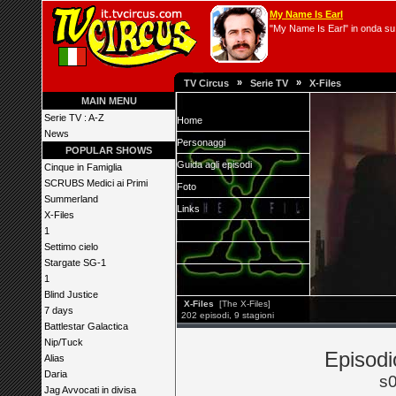
My Name Is Earl
"My Name Is Earl" in onda su 
»
»
TV Circus
Serie TV
X-Files
MAIN MENU
Serie TV : A-Z
Home
News
Personaggi
POPULAR SHOWS
Guida agli episodi
Cinque in Famiglia
SCRUBS Medici ai Primi
Foto
Summerland
Links
X-Files
1
Settimo cielo
Stargate SG-1
1
Blind Justice
X-Files
[The X-Files]
7 days
202 episodi, 9 stagioni
Battlestar Galactica
Nip/Tuck
Episodi
Alias
Daria
s
Jag Avvocati in divisa