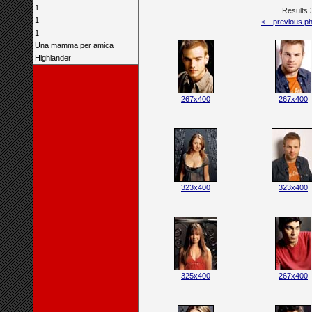
1
Results 
1
<-- previous ph
1
Una mamma per amica
Highlander
267x400
267x400
323x400
323x400
325x400
267x400