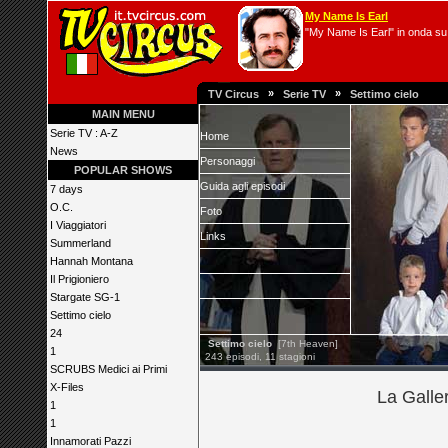
My Name Is Earl
"My Name Is Earl" in onda su 
»
»
TV Circus
Serie TV
Settimo cielo
MAIN MENU
Serie TV : A-Z
Home
News
Personaggi
POPULAR SHOWS
Guida agli episodi
7 days
O.C.
Foto
I Viaggiatori
Links
Summerland
Hannah Montana
Il Prigioniero
Stargate SG-1
Settimo cielo
24
Settimo cielo
[7th Heaven]
1
243 episodi, 11 stagioni
SCRUBS Medici ai Primi
X-Files
La Galler
1
1
Innamorati Pazzi