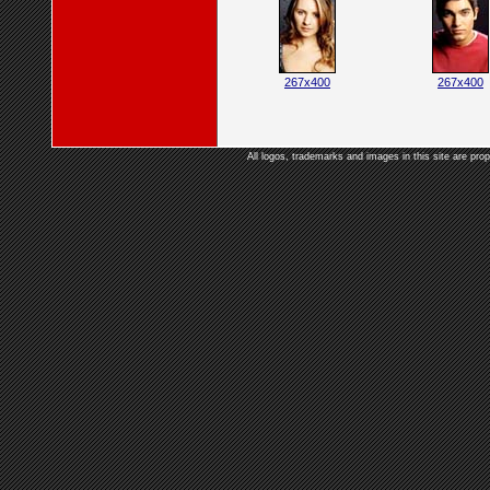
267x400
267x400
All logos, trademarks and images in this site are prop