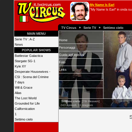
My Name Is Earl
"My Name Is Earl" in onda su 
»
»
TV Circus
Serie TV
Settimo cielo
MAIN MENU
Serie TV : A-Z
Home
News
Personaggi
POPULAR SHOWS
Guida agli episodi
Battlestar Galactica
Stargate SG-1
Foto
Kyle XY
Links
Desperate Housewives -
CSI : Scena del Crimine
7 days
Will & Grace
Alias
The Lost World
Settimo cielo
[7th Heaven]
Grounded for Life
243 episodi, 11 stagioni
Californication
1
S
Settimo cielo